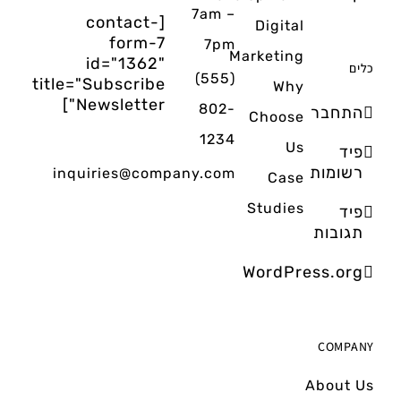
7am –
[contact-
Digital
form-7
7pm
Marketing
id="1362"
כלים
(555)
title="Subscribe
Why
Newsletter"]
802-
התחבר
Choose
1234
Us
פיד
רשומות
inquiries@company.com
Case
Studies
פיד
תגובות
WordPress.org
COMPANY
About Us