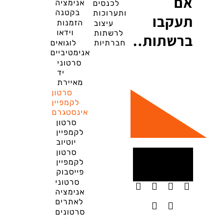
אם
אנימציה
לכנסים
בקטנה
ותערוכות
תעקבו
הזמנות
עיצוב
וידאו
לרשתות
ברשתות..
חברתיות
לוגואים
אנימטיביים
סרטוני
יד
מאיירת
סרטון
לקמפיין
אינסטגרם
סרטון
לקמפיין
יוטיוב
סרטון
לקמפיין
פייסבוק
סרטוני
אנימציה
לאתרים
סרטונים