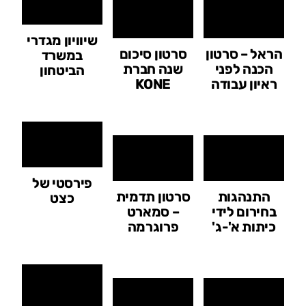
שיוויון מגדרי
הראל – סרטון
סרטון סיכום
במשרד
הכנה לפני
שנה חברת
הביטחון
ראיון עבודה
KONE
פירסטי של
התנהגות
סרטון תדמית
כצט
בחירום לידי
– סמארט
כיתות א'-ג'
פרוגרמה