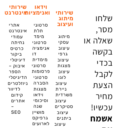
וידאו
שירותי
שירותי
ואנימציות
אינטרנט
שלחו
מיתוג
ועיצוב
סרטוני
אתרי
מסר,
תלת
אינטרנט
מיתוג
מימד
עמודי
שאלה או
עסקי
סרטוני
נחיתה
עיצוב
אנימציה
בקשה
כרטיס
גרפי
דו
ביקור
בכדי
מימדית
עיצוב
דיגיטלי
מצגות
סרטוני
איבוק –
לקבל
פרסומות
עיצוב
הספר
לוגו
סרטוני
הדיגיטלי
הצעת
הסברה
עיצוב
ניוזלטרים
ניירת
מצגות
לדיוור
מחיר
משרדית
וידאו
קידום
וסיכומי
עיצוב
אתרים
עכשיו!
שנה
סטיקרים
–
מושיין
SEO
עיצוב
אשמח
גרפיקס
ביתנים
לארועים
עיצוב