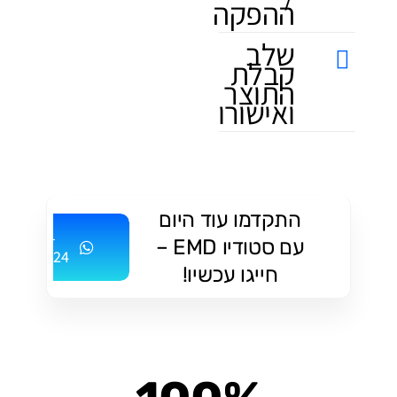
ההפקה
שלב
קבלת
התוצר
ואישורו
התקדמו עוד היום
052-
עם סטודיו EMD –
2499624
חייגו עכשיו!