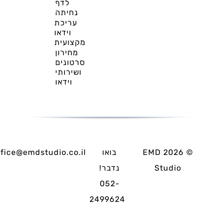
לדף
נחיתה
עריכת
וידאו
מקצועית
מחירון
סרטונים
ושירותי
וידאו
©
2026
EMD
בואו
ffice@emdstudio.co.il
Studio
נדבר!
052-
2499624