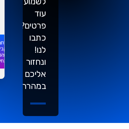
לשמוע
עוד
פרטים?
כתבו
לחצ
לנו!
לקבל
הצע
ונחזור
מחי
אליכם
במהרה..