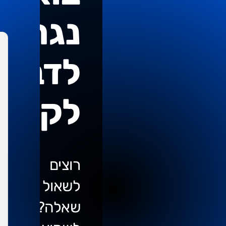
נגרום
לדברי
לקרות
רוצים
לשאול
שאלה?