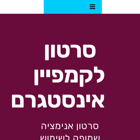
לג
Toggle
תוכן
Navigation
ם
סרטון
גרפיקה
נט
לקמפיין
אינסטגרם
קליק
סרטון אנימציה
שמופק לשימוש