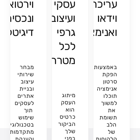
עריכת
עסקי
וירטואלי
וידאו
ועיצוב
ונכסים
ואנימציות
גרפי
דיגיטליי
לכל
מטרה
באמצעות
מבחר
הפקת
שירותי
סרטון
עיצוב
אנימציה
ובניית
מיתוג
תוכלו
אתרים
העסק
למשוך
לעסקים
הוא
את
תוך
כרטיס
תשומת
שימוש
הביקור
הלב
בטכנולוגיות
שלך
של
מתקדמות
בפני
הלקוחות
והענקת