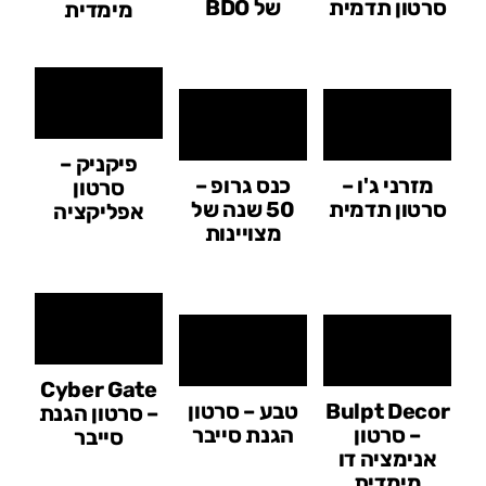
סרטון תדמית
של BDO
מימדית
פיקניק –
מזרני ג'ו –
כנס גרופ –
סרטון
סרטון תדמית
50 שנה של
אפליקציה
מצויינות
Cyber Gate
Bulpt Decor
טבע – סרטון
– סרטון הגנת
– סרטון
הגנת סייבר
סייבר
אנימציה דו
מימדית