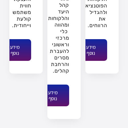
קהל
הפוטנציאליים
חווית
היעד
ולהגדיל
משתמש
והלקוחות
את
קולעת
ומהווה
הרווחים.
וייחודית.
כלי
מרכזי
וראשוני
מידע
מידע
להעברת
נוסף
נוסף
מסרים
והרחבת
קהלים.
מידע
נוסף