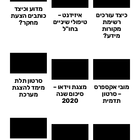
מדוע וכיצד
כיצד עורכים
איזידנט –
כותבים הצעת
רשימת
טיפולי שיניים
מחקר?
מקורות
בחו"ל
מידע?
סרטון תלת
מובי אקספרס
מצגת וידאו –
מימד להצגת
– סרטון
סיכום שנה
מערכת
תדמית
2020