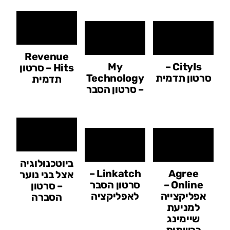
Revenue
My
CityIs –
Hits – סרטון
סרטון תדמית
Technology
תדמית
– סרטון הסבר
ביוטכנולוגיה
Linkatch –
Agree
אצל בני נוער
Online –
סרטון הסבר
– סרטון
אפליקצייה
לאפליקציה
הסברה
למניעת
שיימינג