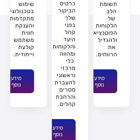
כרטיס
תשומת
שימוש
הביקור
הלב
בטכנולוגיות
שלך
של
מתקדמות
בפני
הלקוחות
והענקת
קהל
הפוטנציאליים
חווית
היעד
ולהגדיל
משתמש
והלקוחות
את
קולעת
ומהווה
הרווחים.
וייחודית.
כלי
מרכזי
וראשוני
מידע
מידע
להעברת
נוסף
נוסף
מסרים
והרחבת
קהלים.
מידע
נוסף