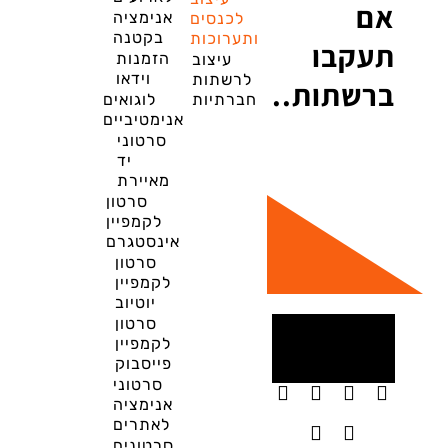
אם
אנימציה
לכנסים
בקטנה
ותערוכות
תעקבו
הזמנות
עיצוב
וידאו
לרשתות
ברשתות..
חברתיות
לוגואים
אנימטיביים
סרטוני
יד
מאיירת
סרטון
לקמפיין
אינסטגרם
סרטון
לקמפיין
יוטיוב
סרטון
לקמפיין
פייסבוק
סרטוני
אנימציה
לאתרים
סרטונים