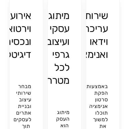
שירותי
מיתוג
אירועים
עריכת
עסקי
וירטואלי
וידאו
ועיצוב
ונכסים
ואנימציות
גרפי
דיגיטליי
לכל
מטרה
באמצעות
מבחר
הפקת
שירותי
סרטון
עיצוב
אנימציה
ובניית
מיתוג
תוכלו
אתרים
העסק
למשוך
לעסקים
הוא
את
תוך