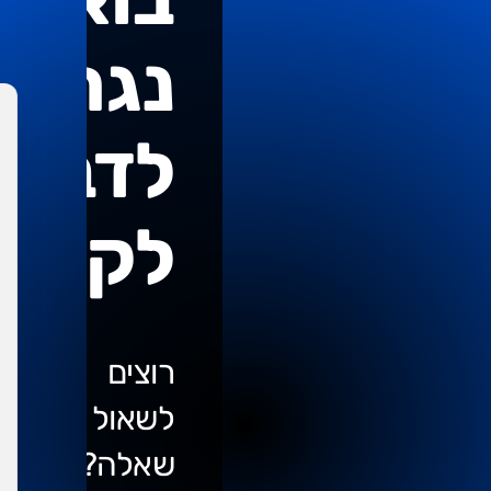
נגרום
לדברי
לקרות
רוצים
לשאול
שאלה?