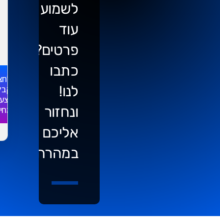
לשמוע
עוד
פרטים?
כתבו
לחצ
לנו!
לקבל
הצע
ונחזור
מחי
אליכם
במהרה..