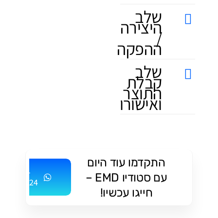
שלב
היצירה
/
ההפקה
שלב
קבלת
התוצר
ואישורו
התקדמו עוד היום
052-
עם סטודיו EMD –
2499624
חייגו עכשיו!