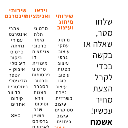
וידאו
שירותי
שירותי
ואנימציות
אינטרנט
שלחו
מיתוג
ועיצוב
סרטוני
אתרי
מסר,
תלת
אינטרנט
מיתוג
מימד
עמודי
שאלה או
עסקי
סרטוני
נחיתה
עיצוב
אנימציה
בקשה
כרטיס
גרפי
דו
ביקור
בכדי
מימדית
עיצוב
דיגיטלי
מצגות
סרטוני
איבוק –
לקבל
פרסומות
עיצוב
הספר
לוגו
סרטוני
הדיגיטלי
הצעת
הסברה
עיצוב
ניוזלטרים
ניירת
מצגות
לדיוור
מחיר
משרדית
וידאו
קידום
וסיכומי
עיצוב
אתרים
עכשיו!
שנה
סטיקרים
–
מושיין
SEO
עיצוב
אשמח
גרפיקס
ביתנים
לארועים
עיצוב