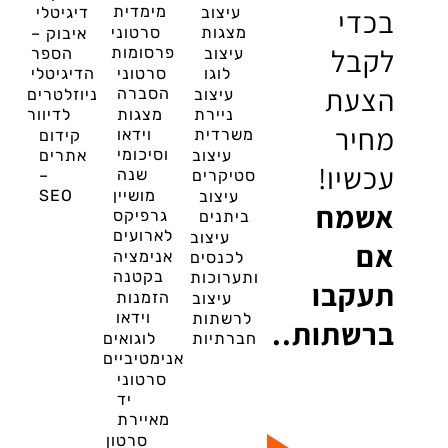
בכדי
מימדית
עיצוב
דיגיטלי
מצגות
סרטוני
איבוק –
לקבל
פרסומות
עיצוב
הספר
לוגו
סרטוני
הדיגיטלי
הצעת
הסברה
עיצוב
ניוזלטרים
ניירת
מצגות
לדיוור
מחיר
משרדית
וידאו
קידום
וסיכומי
עיצוב
אתרים
עכשיו!
שנה
סטיקרים
–
מושיין
SEO
עיצוב
אשמח
גרפיקס
ביתנים
לארועים
עיצוב
אם
אנימציה
לכנסים
בקטנה
ותערוכות
תעקבו
הזמנות
עיצוב
וידאו
לרשתות
ברשתות..
חברתיות
לוגואים
אנימטיביים
סרטוני
יד
מאיירת
סרטון