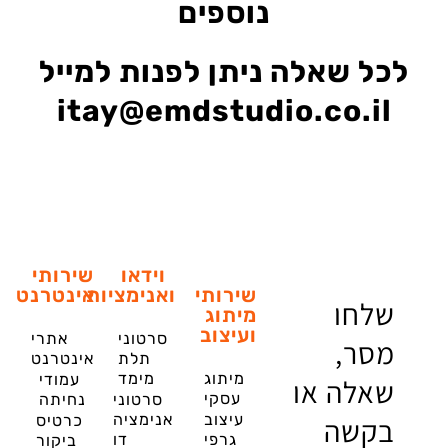
נוספים
לכל שאלה ניתן לפנות למייל
itay@emdstudio.co.il
וידאו
שירותי
שירותי
ואנימציות
אינטרנט
שלחו
מיתוג
ועיצוב
סרטוני
אתרי
מסר,
תלת
אינטרנט
מיתוג
מימד
עמודי
שאלה או
עסקי
סרטוני
נחיתה
עיצוב
אנימציה
בקשה
כרטיס
גרפי
דו
ביקור